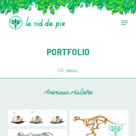
Skip
to
main
Menu
content
PORTFOLIO
Menu
Animaux réalistes