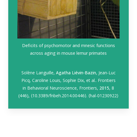
Deficits of psychomotor and mnesic functions
across aging in mouse lemur primates
Solène Languille,
Agatha Liévin-Bazin
, Jean-Luc
Picq, Caroline Louis, Sophie Dix, et al.. Frontiers
in
Behavioral Neuroscience, Frontiers
,
2015
, 8
(446),
⟨
10.3389/fnbeh.2014.00446
⟩
.
⟨
hal-01230922
⟩