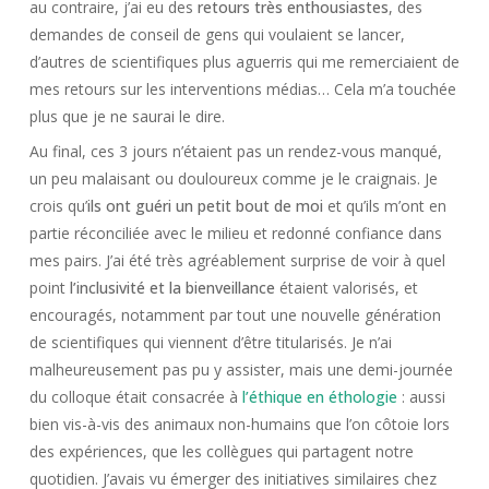
au contraire, j’ai eu des
retours très enthousiastes
, des
demandes de conseil de gens qui voulaient se lancer,
d’autres de scientifiques plus aguerris qui me remerciaient de
mes retours sur les interventions médias… Cela m’a touchée
plus que je ne saurai le dire.
Au final, ces 3 jours n’étaient pas un rendez-vous manqué,
un peu malaisant ou douloureux comme je le craignais. Je
crois qu’
ils ont guéri un petit bout de moi
et qu’ils m’ont en
partie réconciliée avec le milieu et redonné confiance dans
mes pairs. J’ai été très agréablement surprise de voir à quel
point
l’inclusivité et la bienveillance
étaient valorisés, et
encouragés, notamment par tout une nouvelle génération
de scientifiques qui viennent d’être titularisés. Je n’ai
malheureusement pas pu y assister, mais une demi-journée
du colloque était consacrée à
l’éthique en éthologie
: aussi
bien vis-à-vis des animaux non-humains que l’on côtoie lors
des expériences, que les collègues qui partagent notre
quotidien. J’avais vu émerger des initiatives similaires chez